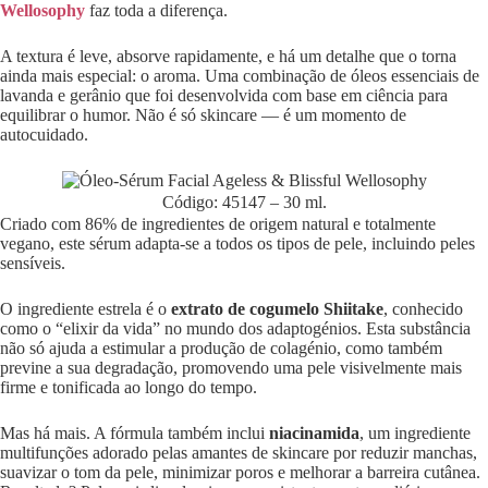
Wellosophy
faz toda a diferença.
A textura é leve, absorve rapidamente, e há um detalhe que o torna
ainda mais especial: o aroma. Uma combinação de óleos essenciais de
lavanda e gerânio que foi desenvolvida com base em ciência para
equilibrar o humor. Não é só skincare — é um momento de
autocuidado.
Código: 45147 – 30 ml.
Criado com 86% de ingredientes de origem natural e totalmente
vegano, este sérum adapta-se a todos os tipos de pele, incluindo peles
sensíveis.
O ingrediente estrela é o
extrato de cogumelo Shiitake
, conhecido
como o “elixir da vida” no mundo dos adaptogénios. Esta substância
não só ajuda a estimular a produção de colagénio, como também
previne a sua degradação, promovendo uma pele visivelmente mais
firme e tonificada ao longo do tempo.
Mas há mais. A fórmula também inclui
niacinamida
, um ingrediente
multifunções adorado pelas amantes de skincare por reduzir manchas,
suavizar o tom da pele, minimizar poros e melhorar a barreira cutânea.