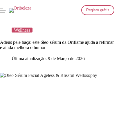
Saltar
para
Registo grátis
o
conteúdo
Wellness
Adeus pele baça: este óleo-sérum da Oriflame ajuda a refirmar
e ainda melhora o humor
Última atualização:
9 de Março de 2026