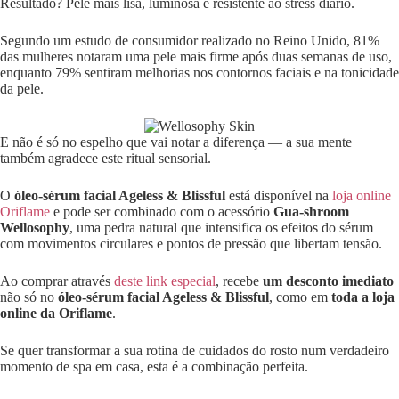
Resultado? Pele mais lisa, luminosa e resistente ao stress diário.
Segundo um estudo de consumidor realizado no Reino Unido, 81%
das mulheres notaram uma pele mais firme após duas semanas de uso,
enquanto 79% sentiram melhorias nos contornos faciais e na tonicidade
da pele.
E não é só no espelho que vai notar a diferença — a sua mente
também agradece este ritual sensorial.
O
óleo-sérum facial Ageless & Blissful
está disponível na
loja online
Oriflame
e pode ser combinado com o acessório
Gua-shroom
Wellosophy
, uma pedra natural que intensifica os efeitos do sérum
com movimentos circulares e pontos de pressão que libertam tensão.
Ao comprar através
deste link especial
, recebe
um desconto imediato
não só no
óleo-sérum facial Ageless & Blissful
, como em
toda a loja
online da Oriflame
.
Se quer transformar a sua rotina de cuidados do rosto num verdadeiro
momento de spa em casa, esta é a combinação perfeita.