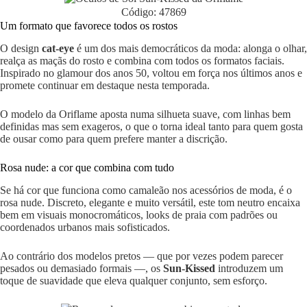
Código: 47869
Um formato que favorece todos os rostos
O design
cat-eye
é um dos mais democráticos da moda: alonga o olhar,
realça as maçãs do rosto e combina com todos os formatos faciais.
Inspirado no glamour dos anos 50, voltou em força nos últimos anos e
promete continuar em destaque nesta temporada.
O modelo da Oriflame aposta numa silhueta suave, com linhas bem
definidas mas sem exageros, o que o torna ideal tanto para quem gosta
de ousar como para quem prefere manter a discrição.
Rosa nude: a cor que combina com tudo
Se há cor que funciona como camaleão nos acessórios de moda, é o
rosa nude. Discreto, elegante e muito versátil, este tom neutro encaixa
bem em visuais monocromáticos, looks de praia com padrões ou
coordenados urbanos mais sofisticados.
Ao contrário dos modelos pretos — que por vezes podem parecer
pesados ou demasiado formais —, os
Sun-Kissed
introduzem um
toque de suavidade que eleva qualquer conjunto, sem esforço.