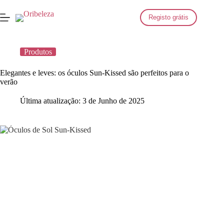
Saltar
para
Registo grátis
o
conteúdo
Produtos
Elegantes e leves: os óculos Sun-Kissed são perfeitos para o
verão
Última atualização:
3 de Junho de 2025