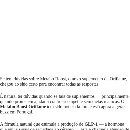
Se tem dúvidas sobre Metabo Boost, o novo suplemento da Oriflame,
chegou ao sítio certo para encontrar todas as respostas.
É natural ter dúvidas quando se fala de suplementos — principalmente
quando prometem ajudar a controlar o apetite sem dietas malucas. O
Metabo Boost Oriflame
tem sido notícia lá fora e está agora a gerar
buzz em Portugal.
A fórmula natural que estimula a produção de
GLP-1
— a hormona
que envia sinais de saciedade ao cérebro — está a chamar a atenção de