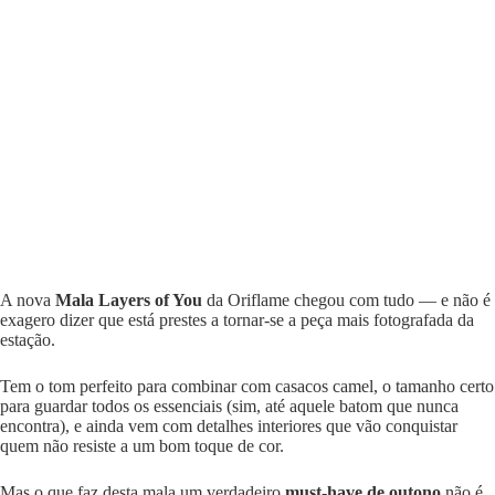
A nova
Mala Layers of You
da Oriflame chegou com tudo — e não é
exagero dizer que está prestes a tornar-se a peça mais fotografada da
estação.
Tem o tom perfeito para combinar com casacos camel, o tamanho certo
para guardar todos os essenciais (sim, até aquele batom que nunca
encontra), e ainda vem com detalhes interiores que vão conquistar
quem não resiste a um bom toque de cor.
Mas o que faz desta mala um verdadeiro
must-have de outono
não é