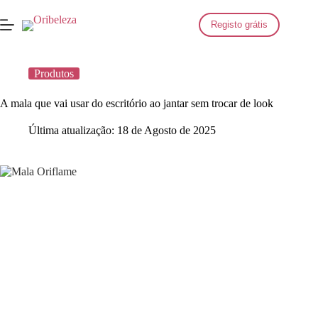
Saltar
para
Registo grátis
o
conteúdo
Produtos
A mala que vai usar do escritório ao jantar sem trocar de look
Última atualização:
18 de Agosto de 2025