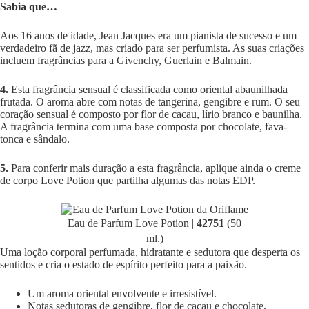
Sabia que…
Aos 16 anos de idade, Jean Jacques era um pianista de sucesso e um
verdadeiro fã de jazz, mas criado para ser perfumista. As suas criações
incluem fragrâncias para a Givenchy, Guerlain e Balmain.
4.
Esta fragrância sensual é classificada como oriental abaunilhada
frutada. O aroma abre com notas de tangerina, gengibre e rum. O seu
coração sensual é composto por flor de cacau, lírio branco e baunilha.
A fragrância termina com uma base composta por chocolate, fava-
tonca e sândalo.
5.
Para conferir mais duração a esta fragrância, aplique ainda o creme
de corpo Love Potion que partilha algumas das notas EDP.
Eau de Parfum Love Potion |
42751
(50
ml.)
Uma loção corporal perfumada, hidratante e sedutora que desperta os
sentidos e cria o estado de espírito perfeito para a paixão.
Um aroma oriental envolvente e irresistível.
Notas sedutoras de gengibre, flor de cacau e chocolate.