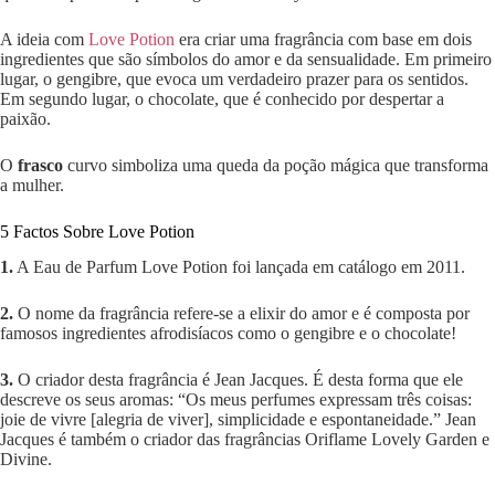
A ideia com
Love Potion
era criar uma fragrância com base em dois
ingredientes que são símbolos do amor e da sensualidade. Em primeiro
lugar, o gengibre, que evoca um verdadeiro prazer para os sentidos.
Em segundo lugar, o chocolate, que é conhecido por despertar a
paixão.
O
frasco
curvo simboliza uma queda da poção mágica que transforma
a mulher.
5 Factos Sobre Love Potion
1.
A Eau de Parfum Love Potion foi lançada em catálogo em 2011.
2.
O nome da fragrância refere-se a elixir do amor e é composta por
famosos ingredientes afrodisíacos como o gengibre e o chocolate!
3.
O criador desta fragrância é Jean Jacques. É desta forma que ele
descreve os seus aromas: “Os meus perfumes expressam três coisas:
joie de vivre [alegria de viver], simplicidade e espontaneidade.” Jean
Jacques é também o criador das fragrâncias Oriflame Lovely Garden e
Divine.