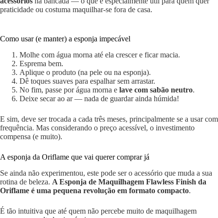
acessórios
na bancada — o que é especialmente útil para quem quer
praticidade ou costuma maquilhar-se fora de casa.
Como usar (e manter) a esponja impecável
Molhe com água morna até ela crescer e ficar macia.
Esprema bem.
Aplique o produto (na pele ou na esponja).
Dê toques suaves para espalhar sem arrastar.
No fim, passe por água morna e
lave com sabão neutro
.
Deixe secar ao ar — nada de guardar ainda húmida!
E sim, deve ser trocada a cada três meses, principalmente se a usar com
frequência. Mas considerando o preço acessível, o investimento
compensa (e muito).
A esponja da Oriflame que vai querer comprar já
Se ainda não experimentou, este pode ser o acessório que muda a sua
rotina de beleza.
A Esponja de Maquilhagem Flawless Finish da
Oriflame é uma pequena revolução em formato compacto
.
É tão intuitiva que até quem não percebe muito de maquilhagem