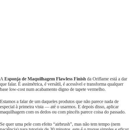
A
Esponja de Maquilhagem Flawless Finish
da Oriflame está a dar
que falar. É assimétrica, é versátil, é acessível e transforma qualquer
base low-cost num acabamento digno de tapete vermelho.
Estamos a falar de um daqueles produtos que não parece nada de
especial à primeira vista — até o usarmos. E depois disso, aplicar
maquilhagem com os dedos ou com pincéis parece coisa do passado.
Se quer uma pele com efeito “airbrush”, mas não tem tempo (nem
paciência) para tutoriais de 30 minutos, este é o truque simples e eficaz