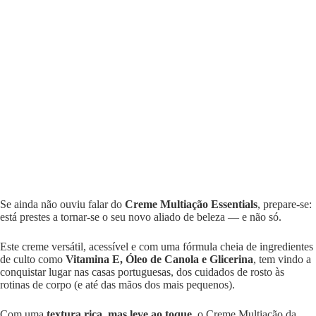
Se ainda não ouviu falar do
Creme Multiação Essentials
, prepare-se:
está prestes a tornar-se o seu novo aliado de beleza — e não só.
Este creme versátil, acessível e com uma fórmula cheia de ingredientes
de culto como
Vitamina E, Óleo de Canola e Glicerina
, tem vindo a
conquistar lugar nas casas portuguesas, dos cuidados de rosto às
rotinas de corpo (e até das mãos dos mais pequenos).
Com uma
textura rica, mas leve ao toque
, o Creme Multiação da