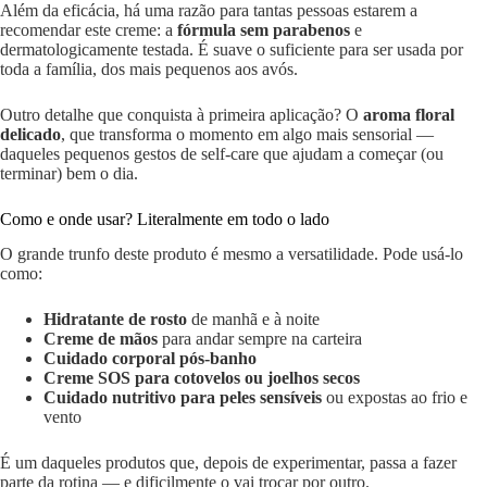
Além da eficácia, há uma razão para tantas pessoas estarem a
recomendar este creme: a
fórmula sem parabenos
e
dermatologicamente testada. É suave o suficiente para ser usada por
toda a família, dos mais pequenos aos avós.
Outro detalhe que conquista à primeira aplicação? O
aroma floral
delicado
, que transforma o momento em algo mais sensorial —
daqueles pequenos gestos de self-care que ajudam a começar (ou
terminar) bem o dia.
Como e onde usar? Literalmente em todo o lado
O grande trunfo deste produto é mesmo a versatilidade. Pode usá-lo
como:
Hidratante de rosto
de manhã e à noite
Creme de mãos
para andar sempre na carteira
Cuidado corporal pós-banho
Creme SOS para cotovelos ou joelhos secos
Cuidado nutritivo para peles sensíveis
ou expostas ao frio e
vento
É um daqueles produtos que, depois de experimentar, passa a fazer
parte da rotina — e dificilmente o vai trocar por outro.