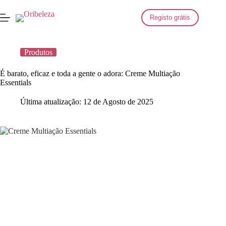
Saltar
para
Registo grátis
o
conteúdo
Produtos
É barato, eficaz e toda a gente o adora: Creme Multiação
Essentials
Última atualização:
12 de Agosto de 2025