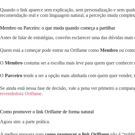
Quando o link aparece sem explicação, sem personalização e sem qual
recomendação real e com linguagem natural, a perceção muda complet
Membro ou Parceiro: o que muda quando começa a partilhar
Antes de falar de estratégias, convém esclarecer uma das dúvidas mais
Quem está a começar pode entrar na Oriflame como
Membro
ou com
O
Membro
costuma ser a escolha mais leve para quem quer conhecer 
O
Parceiro
tende a ser a opção mais alinhada com quem quer vender, 
Se ainda está nessa fase de decisão, vale a pena ver primeiro a compar
revendedora Oriflame
.
Como promover o link Oriflame de forma natural
Agora sim: a parte prática.
A melhor resposta para
como promover o link Oriflame
não é “public