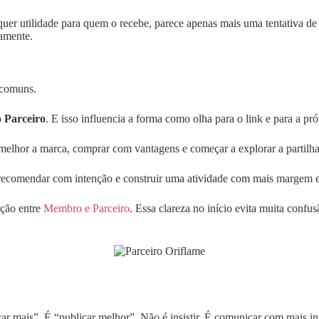
quer utilidade para quem o recebe, parece apenas mais uma tentativa
amente.
 comuns.
o
Parceiro
. E isso influencia a forma como olha para o link e para a pró
melhor a marca, comprar com vantagens e começar a explorar a partilh
recomendar com intenção e construir uma atividade com mais margem e
ação entre
Membro e Parceiro
. Essa clareza no início evita muita confu
ar mais”. É “publicar melhor”. Não é insistir. É comunicar com mais in