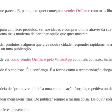
o que parece. E, para quem quer começar a
vender Oriflame
com mais libe
para conhecer produtos, ver novidades e comprar online através da su
orma mais moderna de partilhar aquilo que quer mostrar.
mendar produtos a alguém que vive noutra cidade, responder rapidament
l ou uma publicação.
ode ver
como vender Oriflame pelo WhatsApp
com mais contexto, timin
nde é o contexto. É a confiança. É a forma como a recomendação chega
 ideia de “promover o link” a uma comunicação forçada, repetitiva ou 
ar mensagens frias. De publicar sempre a mesma coisa. De ouvir silênc
 ele é apresentado.