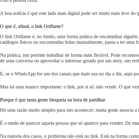
com a pessoa certa.
A boa notícia é que este lado mais digital pode ser muito mais leve d
O que é, afinal, o link Oriflame?
O link Oriflame é, no fundo, uma forma prática de encaminhar alguém 
catálogos físicos ou encomendas feitas manualmente, passa a ter uma f
Na prática, isto permite trabalhar de forma mais flexível. Pode reco
de uma conversa ou aproveitar o interesse gerado por um story, um ree
E, se o WhatsApp for um dos canais que mais usa no dia a dia, aqui p
Mas há uma nuance importante: o link, por si só, não vende. O que ve
Porque é que tanta gente bloqueia na hora de partilhar
Há uma razão muito simples para isto acontecer: muita gente associa a
É o medo de parecer aquela pessoa que só aparece para vender. De mand
Na maioria dos casos, o problema não está no link. Está na forma como