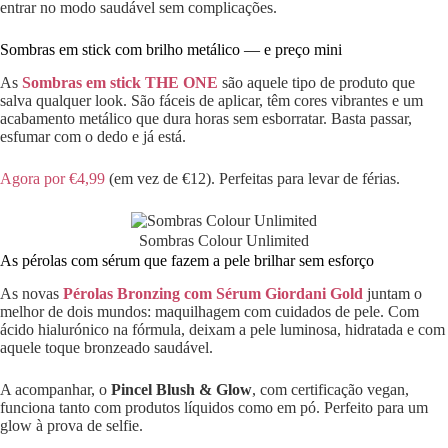
entrar no modo saudável sem complicações.
Sombras em stick com brilho metálico — e preço mini
As
Sombras em stick THE ONE
são aquele tipo de produto que
salva qualquer look. São fáceis de aplicar, têm cores vibrantes e um
acabamento metálico que dura horas sem esborratar. Basta passar,
esfumar com o dedo e já está.
Agora por €4,99
(em vez de €12). Perfeitas para levar de férias.
Sombras Colour Unlimited
As pérolas com sérum que fazem a pele brilhar sem esforço
As novas
Pérolas Bronzing com Sérum Giordani Gold
juntam o
melhor de dois mundos: maquilhagem com cuidados de pele. Com
ácido hialurónico na fórmula, deixam a pele luminosa, hidratada e com
aquele toque bronzeado saudável.
A acompanhar, o
Pincel Blush & Glow
, com certificação vegan,
funciona tanto com produtos líquidos como em pó. Perfeito para um
glow à prova de selfie.