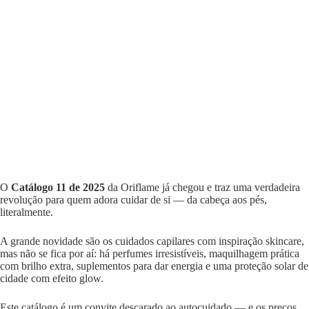
O
Catálogo 11 de 2025
da Oriflame já chegou e traz uma verdadeira
revolução para quem adora cuidar de si — da cabeça aos pés,
literalmente.
A grande novidade são os cuidados capilares com inspiração skincare,
mas não se fica por aí: há perfumes irresistíveis, maquilhagem prática
com brilho extra, suplementos para dar energia e uma proteção solar de
cidade com efeito glow.
Este catálogo é um convite descarado ao autocuidado — e os preços