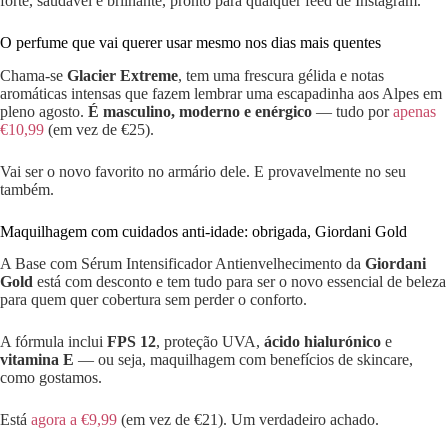
forte, saudável e brilhante, pronto para qualquer feed de Instagram.
O perfume que vai querer usar mesmo nos dias mais quentes
Chama-se
Glacier Extreme
, tem uma frescura gélida e notas
aromáticas intensas que fazem lembrar uma escapadinha aos Alpes em
pleno agosto.
É masculino, moderno e enérgico
— tudo por
apenas
€10,99
(em vez de €25).
Vai ser o novo favorito no armário dele. E provavelmente no seu
também.
Maquilhagem com cuidados anti-idade: obrigada, Giordani Gold
A Base com Sérum Intensificador Antienvelhecimento da
Giordani
Gold
está com desconto e tem tudo para ser o novo essencial de beleza
para quem quer cobertura sem perder o conforto.
A fórmula inclui
FPS 12
, proteção UVA,
ácido hialurónico
e
vitamina E
— ou seja, maquilhagem com benefícios de skincare,
como gostamos.
Está
agora a €9,99
(em vez de €21). Um verdadeiro achado.