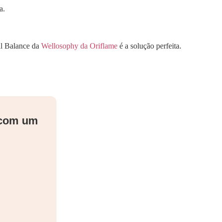
a.
ral Balance da
Wellosophy da Oriflame
é a solução perfeita.
 com um