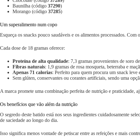
Chocolate (código
37289
)
Baunilha (código
37290
)
Morango (código
37285
)
Um superalimento num copo
Esqueça os snacks pouco saudáveis e os alimentos processados. Com o B
Cada dose de 18 gramas oferece:
Proteína de alta qualidade
: 7,3 gramas provenientes de soro de
Fibras naturais
: 1,9 gramas de rosa mosqueta, beterraba e maçã,
Apenas 71 calorias
: Perfeito para quem procura um snack leve e
Sem glúten, conservantes ou corantes artificiais, sendo uma opção
A marca promete uma combinação perfeita de nutrição e praticidade, aju
Os benefícios que vão além da nutrição
O segredo deste batido está nos seus ingredientes cuidadosamente sel
de saciedade ao longo do dia.
Isso significa menos vontade de petiscar entre as refeições e mais contr