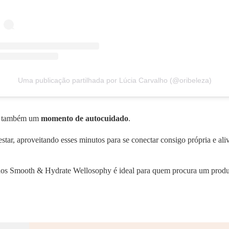
Uma publicação partilhada por Lúcia Carvalho (@oribeleza)
eja também um
momento de autocuidado
.
star, aproveitando esses minutos para se conectar consigo própria e ali
os Smooth & Hydrate Wellosophy é ideal para quem procura um produt