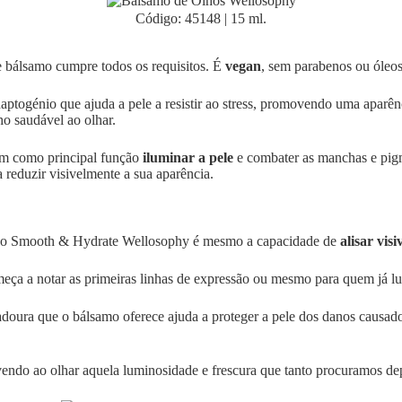
Código: 45148 | 15 ml.
e bálsamo cumpre todos os requisitos. É
vegan
, sem parabenos ou óleos
ogénio que ajuda a pele a resistir ao stress, promovendo uma aparênci
ho saudável ao olhar.
tem como principal função
iluminar a pele
e combater as manchas e pigme
 reduzir visivelmente a sua aparência.
a do Smooth & Hydrate Wellosophy é mesmo a capacidade de
alisar vis
eça a notar as primeiras linhas de expressão ou mesmo para quem já lu
radoura que o bálsamo oferece ajuda a proteger a pele dos danos causad
vendo ao olhar aquela luminosidade e frescura que tanto procuramos de