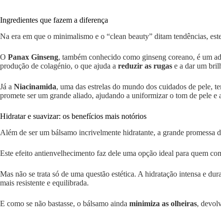
Ingredientes que fazem a diferença
Na era em que o minimalismo e o “clean beauty” ditam tendências, est
O
Panax Ginseng
, também conhecido como ginseng coreano, é um adapt
produção de colagénio, o que ajuda a
reduzir as rugas
e a dar um bril
Já a
Niacinamida
, uma das estrelas do mundo dos cuidados de pele, 
promete ser um grande aliado, ajudando a uniformizar o tom de pele e a
Hidratar e suavizar: os benefícios mais notórios
Além de ser um bálsamo incrivelmente hidratante, a grande promess
Este efeito antienvelhecimento faz dele uma opção ideal para quem com
Mas não se trata só de uma questão estética. A hidratação intensa e du
mais resistente e equilibrada.
E como se não bastasse, o bálsamo ainda
minimiza as olheiras
, devol