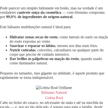
Pode parecer um simples hidratante em boião, mas na verdade é um
verdadeiro
canivete suíço da cosmética
— com fórmulas compostas
por
99,9% de ingredientes de origem natural
.
Este bálsamo multifunções natural é ideal para:
Hidratar zonas secas do rosto
, como laterais do nariz ou maçãs
do rosto expostas ao vento.
Suavizar e reparar os lábios
, mesmo nos dias mais frios.
Nutrir cutículas
, cotovelos, calcanhares ou qualquer parte do
corpo que precise de cuidado intensivo.
Dar brilho às pálpebras ou maçãs do rosto
, quando usado
como iluminador natural.
Pequeno no tamanho, mas gigante na utilidade, é aquele produto que
rapidamente se torna indispensável.
Bálsamo Natural
Geleia Real
Cabe no bolso do casaco, no nécessaire da mala e até na mochila da
escola — e, por ser tão delicado, é seguro para toda a família, desde