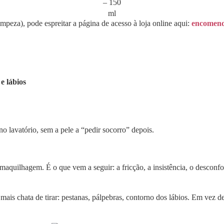
– 150
ml
impeza), pode espreitar a página de acesso à loja online aqui:
encomenda
 e lábios
o lavatório, sem a pele a “pedir socorro” depois.
aquilhagem. É o que vem a seguir: a fricção, a insistência, o desconfor
s chata de tirar: pestanas, pálpebras, contorno dos lábios. Em vez de 