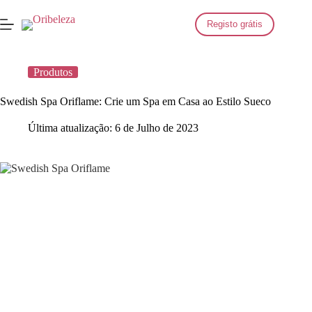
Saltar
para
Registo grátis
o
conteúdo
Produtos
Swedish Spa Oriflame: Crie um Spa em Casa ao Estilo Sueco
Última atualização:
6 de Julho de 2023