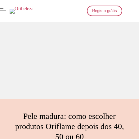
Saltar
para
Registo grátis
o
conteúdo
Pele madura: como escolher
produtos Oriflame depois dos 40,
50 ou 60