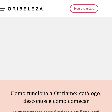
Saltar
para
Registo grátis
o
conteúdo
Como funciona a Oriflame: catálogo,
descontos e como começar