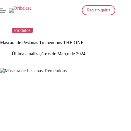
Saltar
para
Registo grátis
o
conteúdo
Produtos
Máscara de Pestanas Tremendous THE ONE
Última atualização:
6 de Março de 2024