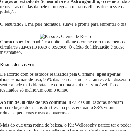
Graças ao
extrato de Schisandra
e à
Ashwagandha
, o creme ajuda a
renovar as células da pele e protege-a contra os efeitos do stress e da
poluição.
O resultado? Uma pele hidratada, suave e pronta para enfrentar o dia.
Como usar:
De manhã e à noite, aplique o creme com movimentos
circulares suaves no rosto e pescoço. O efeito de hidratação é quase
instantâneo.
Resultados visíveis
De acordo com os estudos realizados pela Oriflame,
após apenas
duas semanas de uso
, 95% das pessoas que testaram este kit disseram
sentir a pele mais hidratada e com uma aparência saudável. E os
resultados só melhoram com o tempo.
Ao fim de 30 dias de uso contínuo
, 87% das utilizadoras notaram
uma redução dos sinais de stress na pele, enquanto 83% viram as
rídulas e pequenas rugas atenuarem-se.
Mais do que uma rotina de beleza, o Kit Wellosophy parece ter o poder
de aumentar a confiança e melhorar o bem-estar geral de quem o usa.