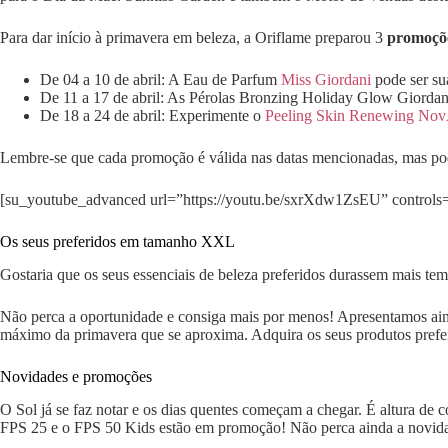
Para dar início à primavera em beleza, a Oriflame preparou 3
promoçõ
De 04 a 10 de abril: A Eau de Parfum
Miss Giordani
pode ser su
De 11 a 17 de abril: As Pérolas Bronzing Holiday Glow Giordan
De 18 a 24 de abril: Experimente o
Peeling Skin Renewing No
Lembre-se que cada promoção é válida nas datas mencionadas, mas poder
[su_youtube_advanced url=”https://youtu.be/sxrXdw1ZsEU” controls=”
Os seus preferidos em tamanho XXL
Gostaria que os seus essenciais de beleza preferidos durassem mais te
Não perca a oportunidade e consiga mais por menos! Apresentamos ainda
máximo da primavera que se aproxima. Adquira os seus produtos pre
Novidades e promoções
O Sol já se faz notar e os dias quentes começam a chegar. É altura de
FPS 25 e o FPS 50 Kids estão em promoção! Não perca ainda a novi