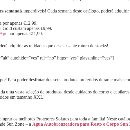
es semanais
imperdíveis! Cada semana deste catálogo, poderá adquirir 
a por apenas €12,99.
i Gold custam apenas €9,99.
vAge
por apenas €11,99.
á adquirir as unidades que desejar – até rutura de stocks!
alt” autohide=”yes” rel=”no” https=”yes” playsinline=”yes”]
mpo? Para poder desfrutar dos seus produtos preferidos durante mais te
 uma vasta seleção de produtos, desde cuidados do corpo e capilares, a
feridos em tamanho XXL!
 comprar os melhores Protetores Solares para toda a família! Neste cat
dade Sun Zone – a
Água Autobronzeadora para Rosto e Corpo Sun