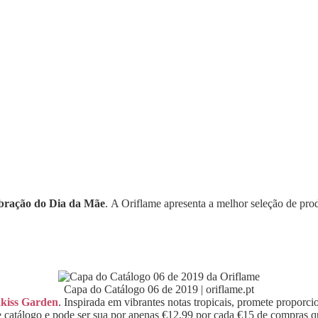
ebração do Dia da Mãe
. A Oriflame apresenta a melhor seleção de pro
Capa do Catálogo 06 de 2019 | oriflame.pt
nkiss Garden
. Inspirada em vibrantes notas tropicais, promete proporci
atálogo e pode ser sua por apenas €12,99 por cada €15 de compras que