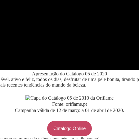
Apresentação do Catálogo 05 de 2020
ável, ativo e feliz, todos os dias, desfrutar de uma pele bonita, tirando
ais recentes tendências do mundo da beleza.
Fonte: oriflame.pt
Campanha válida de 12 de março a 01 de abril de 2020.
Catálogo Online
e para se mimar da cabeça aos pés, ao estilo sueco!