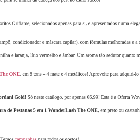
oritos Oriflame, selecionados apenas para si, e apresentados numa el
ampô, condicionador e máscara capilar), com fórmulas melhoradas e a c
nilha e laranja, lírio vermelho e âmbar. Um aroma tão sedutor quanto 
t The ONE
, em 8 tons – 4 mate e 4 metálicos! Aproveite para adquiri-l
ordani Gold
! Só neste catálogo, por apenas €6,99! Esta é a Oferta Wo
ra de Pestanas 5 em 1 WonderLash The ONE
, em preto ou castan
o. Temos
campanhas
para todos os gostos!