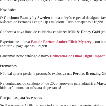
Novidades
O
Conjunto Beauty by Sweden
é uma coleção especial de alguns fav
Máscara de Pestanas Length Up OnColour. Tudo por apenas €16,99!
Conheça a nova linha de
cuidados capilares Milk & Honey Gold
(ch
Experimente a nova
Eau de Parfum Amber Elixir Mystery
, com bau
adquirir 2, paga apenas €29,99!
Lançamos neste catálogo o novo
Delineador de Olhos Hight Impac
Promoções
Não vai querer perder a promoção exclusiva nas
Pérolas Bronzing Gi
Na contracapa do catálogo 04 de 2020, aproveite para adquirir a
Másca
hidratação numa só máscara de pestanas!
Campanhas para Assessores
Se já é Assessor Oriflame, veja tudo o que pode ganhar neste catálog