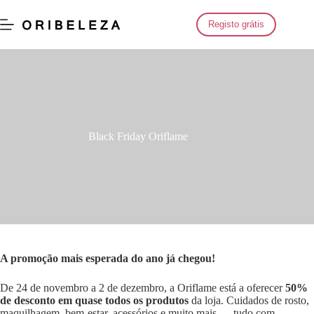
Saltar
para
Registo grátis
o
conteúdo
Black Friday Oriflame
A promoção mais esperada do ano já chegou!
De 24 de novembro a 2 de dezembro, a Oriflame está a oferecer
50%
de desconto em quase todos os produtos
da loja. Cuidados de rosto,
maquilhagem, bem-estar, acessórios e muito mais — tudo com